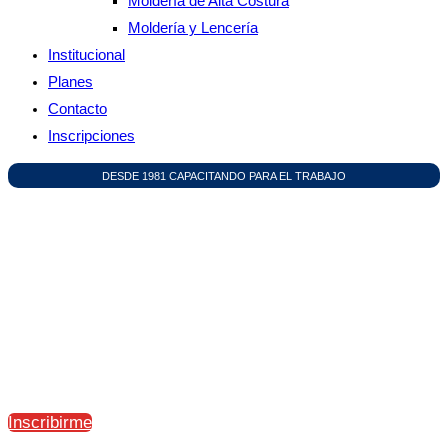
Moldería de Alta Costura
Moldería y Lencería
Institucional
Planes
Contacto
Inscripciones
DESDE 1981 CAPACITANDO PARA EL TRABAJO
ESCUELA DE
CAPACITACIÓN
Entidad educativa especializada en la formación
profesional
Inscribirme