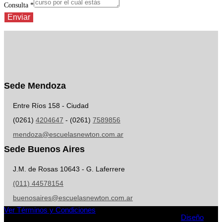
Consulta
*
Enviar
Sede Mendoza
Entre Ríos 158 - Ciudad
(0261)
4204647
- (0261)
7589856
mendoza@escuelasnewton.com.ar
Sede Buenos Aires
J.M. de Rosas 10643 - G. Laferrere
(011) 44578154
buenosaires@escuelasnewton.com.ar
Ver Términos y Condiciones
Todos los derechos reservados a Siglo XXI S.A 2026 -
Diseño