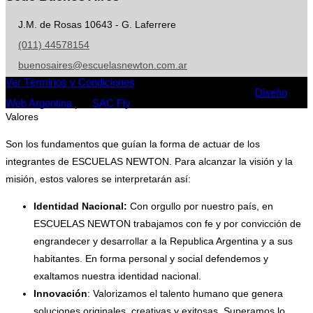
J.M. de Rosas 10643 - G. Laferrere
(011) 44578154
buenosaires@escuelasnewton.com.ar
Ver Términos y Condiciones
Todos los derechos reservados a Siglo XXI S.A 2026 -
Diseño
Web Argentina
por
SAC Fly
Valores
Son los fundamentos que guían la forma de actuar de los
integrantes de ESCUELAS NEWTON. Para alcanzar la visión y la
misión, estos valores se interpretarán así:
Identidad Nacional:
Con orgullo por nuestro país, en
ESCUELAS NEWTON trabajamos con fe y por convicción de
engrandecer y desarrollar a la Republica Argentina y a sus
habitantes. En forma personal y social defendemos y
exaltamos nuestra identidad nacional.
Innovación
: Valorizamos el talento humano que genera
soluciones originales, creativas y exitosas. Superamos lo