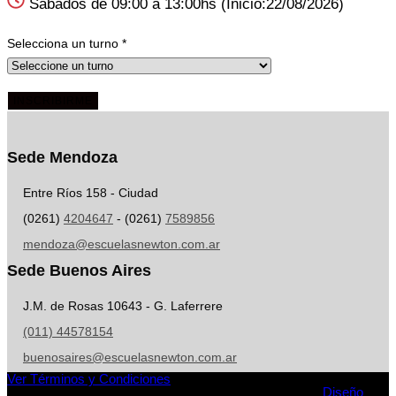
Sabados de 09:00 a 13:00hs (Inicio:22/08/2026)
Selecciona un turno
*
INSCRIBIRME
Sede Mendoza
Entre Ríos 158 - Ciudad
(0261)
4204647
- (0261)
7589856
mendoza@escuelasnewton.com.ar
Sede Buenos Aires
J.M. de Rosas 10643 - G. Laferrere
(011) 44578154
buenosaires@escuelasnewton.com.ar
Ver Términos y Condiciones
Todos los derechos reservados a Siglo XXI S.A 2026 -
Diseño